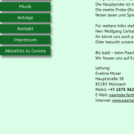
Die Hauptprobe ist 
Musik
Die zweite Probe (Do
Noten lesen und Spie
Anträge
Für weitere Infos st
Kontakt
Herr Wolfgang Cerhak
Ihr könnt uns auch p
Impressum
Oder besucht unsere
Aktuelles zu Corona
Bis bald – beim Paart
Wir freuen uns auf E
Leitung:
Eveline Moser
Hauptstraße 38
85283 Wolnzach
Mobil: +49
1575 36
E-Mail:
paartaler.fa
Internet:
www.paartal