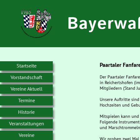
Bayerwa
Paartaler Fanfar
Startseite
Vorstandschaft
Der Paartaler Fanfar
in Reichertshofen (i
Mitgliedern (Stand J
Vereine Aktuell
Unsere Auftritte sin
Termine
Hochzeiten und Gebu
Historie
Mitspielen kann und 
Folgende Instrument
Veranstaltungen
und Marschtrommeln
Vereine
Wir proben zwei Mal